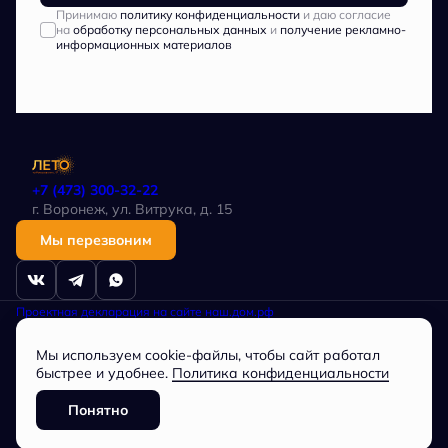
Принимаю
политику конфиденциальности
и даю согласие
на
обработку персональных данных
и
получение рекламно-
информационных материалов
+7 (473) 300-32-22
г. Воронеж, ул. Витрука, д. 15
Мы перезвоним
Проектная декларация на сайте наш.дом.рф
Политика в отношении обработки персональных данных
Любая информация, представленная на данном сайте, носит
Мы используем cookie-файлы, чтобы сайт работал
исключительно информационный характер, не является публичной
офертой, определяемой положениями статьи 437 ГК РФ.
быстрее и удобнее.
Политика конфиденциальности
Общество с ограниченной ответственностью
СПЕЦИАЛИЗИРОВАННЫЙ ЗАСТРОЙЩИК «Партнер», ОГРН
Понятно
1163668073744, ИНН 3662228034
Разработано