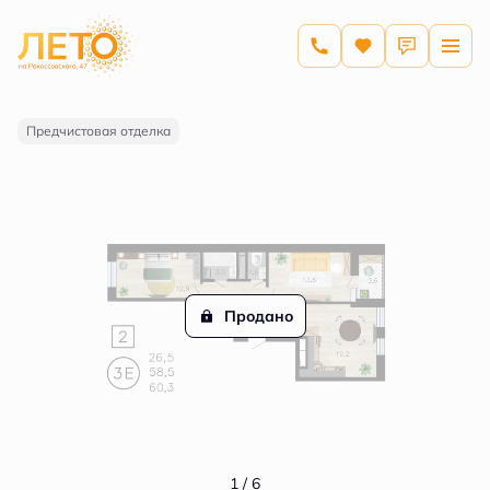
2
2-комнатная
60.3 м
Цена по запросу
Предчистовая отделка
Продано
1 / 6