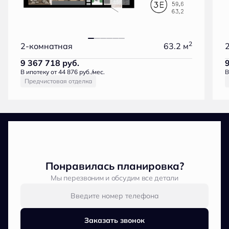
2
2-комнатная
63.2 м
9 367 718
руб.
В ипотеку от 44 876 руб./мес.
В
Предчистовая отделка
Понравилась планировка?
Мы перезвоним и обсудим все детали
Заказать звонок