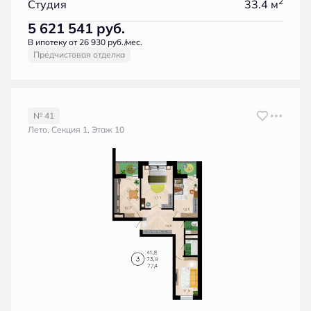
2
Студия
33.4 м
5 621 541
руб.
В ипотеку от 26 930 руб./мес.
Предчистовая отделка
№ 41
Лето, Секция 1, Этаж 10