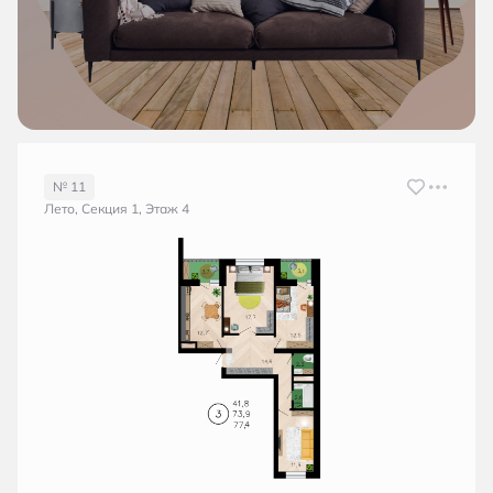
№ 11
Лето, Секция 1, Этаж 4