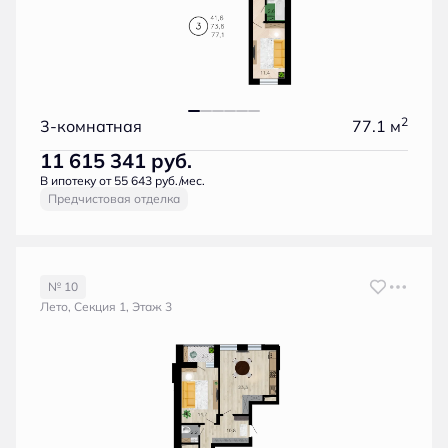
2
3-комнатная
77.1 м
11 615 341
руб.
В ипотеку от 55 643 руб./мес.
Предчистовая отделка
№ 10
Лето, Секция 1, Этаж 3