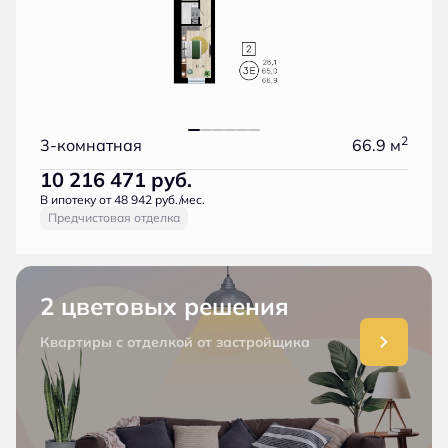
2
3-комнатная
66.9 м
10 216 471
руб.
В ипотеку от 48 942 руб./мес.
Предчистовая отделка
2 цветовых решения
Квартиры с отделкой от застройщика