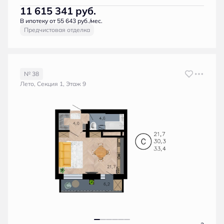
11 615 341
руб.
В ипотеку от 55 643 руб./мес.
Предчистовая отделка
№ 38
Лето, Секция 1, Этаж 9