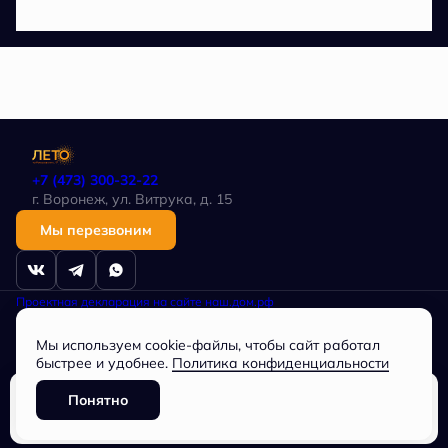
+7 (473) 300-32-22
г. Воронеж, ул. Витрука, д. 15
Мы перезвоним
Проектная декларация на сайте наш.дом.рф
Политика в отношении обработки персональных данных
Любая информация, представленная на данном сайте, носит
Мы используем cookie-файлы, чтобы сайт работал
исключительно информационный характер, не является публичной
офертой, определяемой положениями статьи 437 ГК РФ.
быстрее и удобнее.
Политика конфиденциальности
Общество с ограниченной ответственностью
СПЕЦИАЛИЗИРОВАННЫЙ ЗАСТРОЙЩИК «Партнер», ОГРН
Понятно
1163668073744, ИНН 3662228034
Забронировать
Разработано