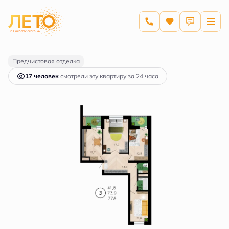
2
3-комнатная
77.4 м
11 615 341 руб.
Ипотека
от 55 643 руб.
Предчистовая отделка
17 человек
смотрели эту квартиру за 24 часа