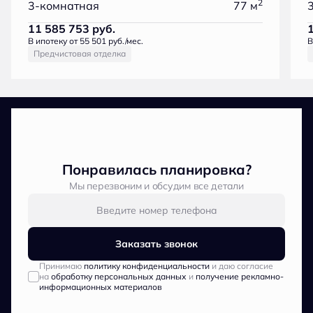
2
3-комнатная
77 м
11 585 753
руб.
В ипотеку от 55 501 руб./мес.
В
Предчистовая отделка
Понравилась планировка?
Мы перезвоним и обсудим все детали
Заказать звонок
Принимаю
политику конфиденциальности
и даю согласие
на
обработку персональных данных
и
получение рекламно-
информационных материалов