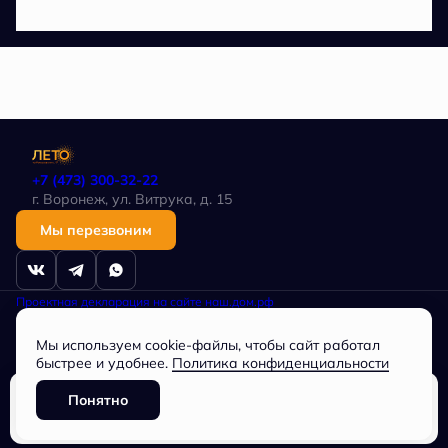
+7 (473) 300-32-22
г. Воронеж, ул. Витрука, д. 15
Мы перезвоним
Проектная декларация на сайте наш.дом.рф
Политика в отношении обработки персональных данных
Любая информация, представленная на данном сайте, носит
Мы используем cookie-файлы, чтобы сайт работал
исключительно информационный характер, не является публичной
офертой, определяемой положениями статьи 437 ГК РФ.
быстрее и удобнее.
Политика конфиденциальности
Общество с ограниченной ответственностью
СПЕЦИАЛИЗИРОВАННЫЙ ЗАСТРОЙЩИК «Партнер», ОГРН
Понятно
1163668073744, ИНН 3662228034
Забронировать
Разработано