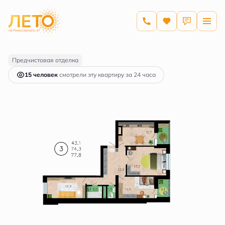
2
3-комнатная
77.8 м
11 678 212 руб.
Ипотека
от 55 944 руб.
Предчистовая отделка
15 человек
смотрели эту квартиру за 24 часа