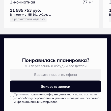
2
3-комнатная
77 м
11 585 753
руб.
В ипотеку от 55 501 руб./мес.
В
Предчистовая отделка
Понравилась планировка?
Мы перезвоним и обсудим все детали
Заказать звонок
Принимаю
политику конфиденциальности
и даю согласие
на
обработку персональных данных
и
получение рекламно-
информационных материалов