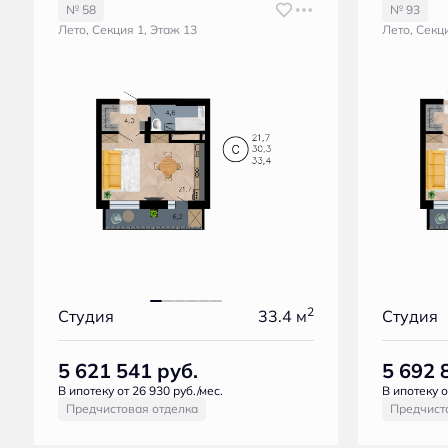
№ 58
№ 93
Лето, Секция 1, Этаж 13
Лето, Секц
2
Студия
33.4 м
Студия
5 621 541
руб.
5 692 
В ипотеку от 26 930 руб./мес.
В ипотеку о
Предчистовая отделка
Предчист