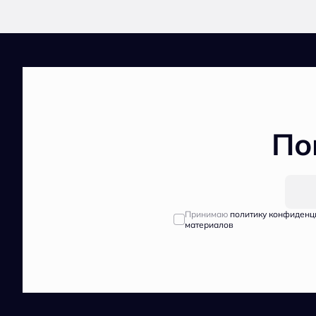
По
Принимаю
политику конфиденц
материалов