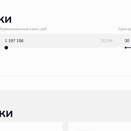
ки
Первоначальный взнос, руб.
Срок к
20.1%
ки