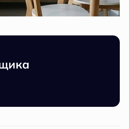
йщика