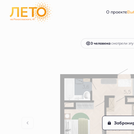
2
1-комнатная
35.5 м
5 956 000 руб.
О проекте
Вы
Ипотек
3 человекa
смотрели эту
Заброни