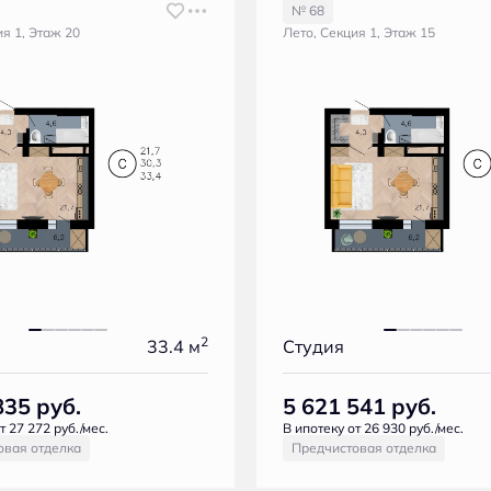
№ 68
ия 1, Этаж 20
Лето, Секция 1, Этаж 15
2
33.4 м
Студия
835
руб.
5 621 541
руб.
т 27 272 руб./мес.
В ипотеку от 26 930 руб./мес.
овая отделка
Предчистовая отделка