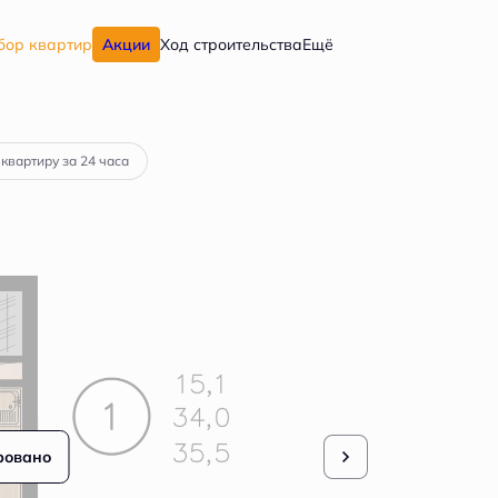
бор квартир
Акции
Ход строительства
Ещё
а
от 28 532 руб.
 квартиру за 24 часа
ровано