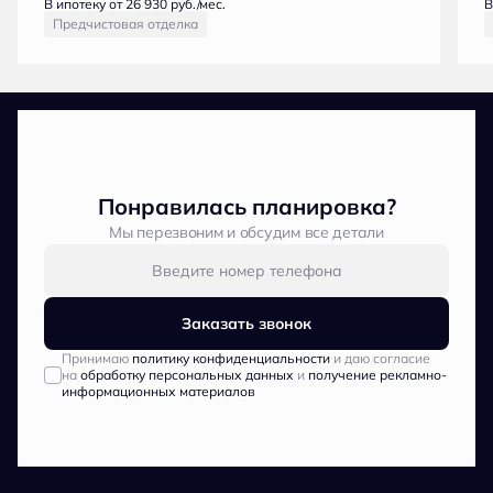
В ипотеку от 26 930 руб./мес.
В
Предчистовая отделка
Понравилась планировка?
Мы перезвоним и обсудим все детали
Заказать звонок
Принимаю
политику конфиденциальности
и даю согласие
на
обработку персональных данных
и
получение рекламно-
информационных материалов