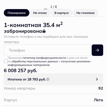
1 / 6
Планировка
На этаже
В корпусе
На генплане
2
1-комнатная 35.4 м
забронирована
Оставьте телефон и мы подберем для вас похожую
квартиру
Принимаю
политику конфиденциальности
и даю согласие
на
обработку персональных данных
и
получение рекламно-
информационных материалов
6 008 257 руб.
Ипотека
от 28 783 руб.
Номер квартиры
92
Корпус
Лето