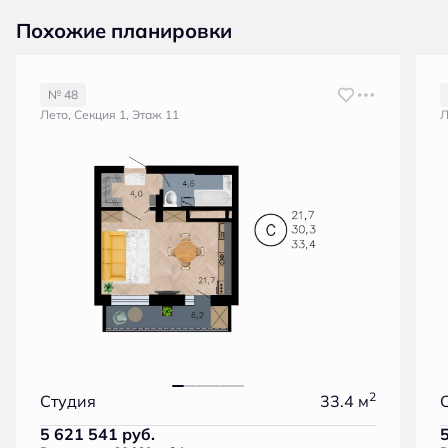
Похожие планировки
№ 48
Лето, Секция 1, Этаж 11
Л
2
Студия
33.4 м
5 621 541
руб.