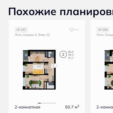
Похожие планиров
№ 247
№ 255
Лето, Секция 3, Этаж 12
Лето, Секц
2
2-комнатная
50.7 м
2-комна