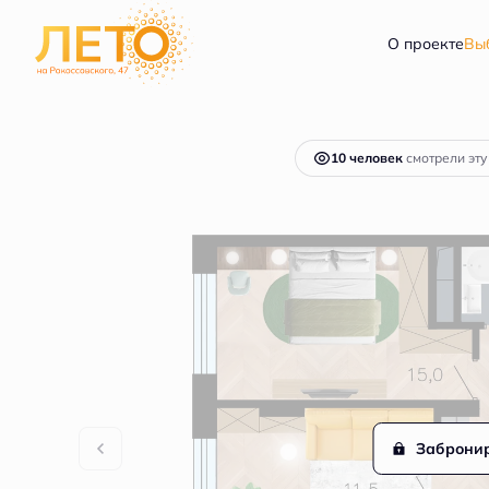
2
2-комнатная
50.4 м
8 093 647 руб.
О проекте
Вы
Ипотек
10 человек
смотрели эту
Заброни