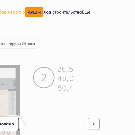
бор квартир
Акции
Ход строительства
Ещё
а
от 38 772 руб.
 квартиру за 24 часа
ровано