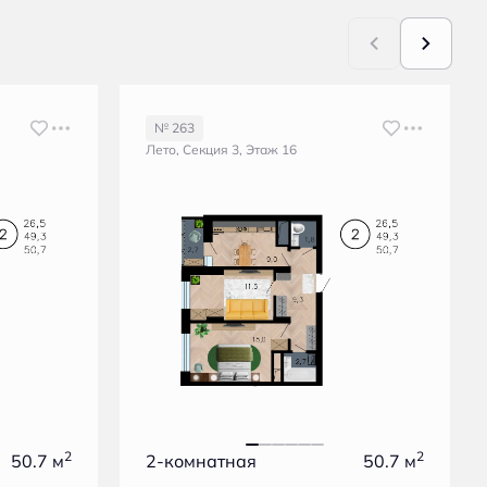
№ 263
Лето, Секция 3, Этаж 16
2
2
50.7 м
2-комнатная
50.7 м