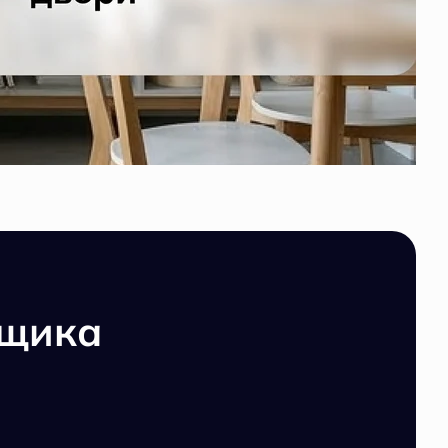
йщика