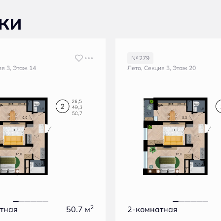
ки
№ 279
ия 3, Этаж 14
Лето, Секция 3, Этаж 20
2
тная
50.7 м
2-комнатная