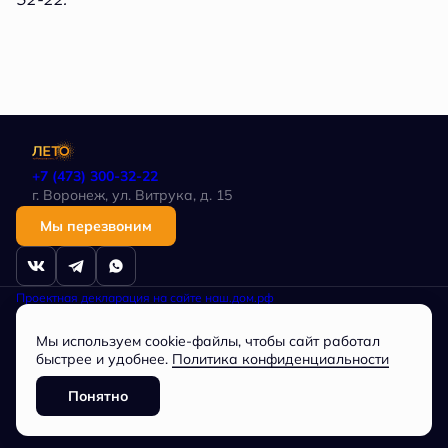
+7 (473) 300-32-22
г. Воронеж, ул. Витрука, д. 15
Мы перезвоним
Проектная декларация на сайте наш.дом.рф
Политика в отношении обработки персональных данных
Любая информация, представленная на данном сайте, носит
Мы используем cookie-файлы, чтобы сайт работал
исключительно информационный характер, не является публичной
офертой, определяемой положениями статьи 437 ГК РФ.
быстрее и удобнее.
Политика конфиденциальности
Общество с ограниченной ответственностью
СПЕЦИАЛИЗИРОВАННЫЙ ЗАСТРОЙЩИК «Партнер», ОГРН
Понятно
1163668073744, ИНН 3662228034
Разработано