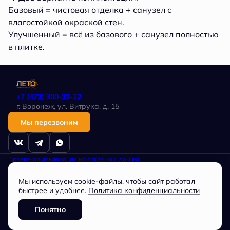
Базовый = чистовая отделка + санузел с
влагостойкой окраской стен.
Улучшенный = всё из базового + санузел полностью
в плитке.
+7 (473) 300-32-22
г. Воронеж, ул. Витрука, д. 15
Мы перезвоним
Проектная декларация на сайте наш.дом.рф
Политика в отношении обработки персональных данных
Любая информация, представленная на данном сайте, носит
Мы используем cookie-файлы, чтобы сайт работал
исключительно информационный характер, не является публичной
офертой, определяемой положениями статьи 437 ГК РФ.
быстрее и удобнее.
Политика конфиденциальности
Общество с ограниченной ответственностью
СПЕЦИАЛИЗИРОВАННЫЙ ЗАСТРОЙЩИК «Партнер», ОГРН
Понятно
1163668073744, ИНН 3662228034
Разработано