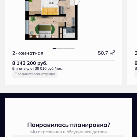
2
2-комнатная
50.7 м
8 143 200
руб.
В ипотеку от 39 010 руб./мес.
В
Предчистовая отделка
Понравилась планировка?
Мы перезвоним и обсудим все детали