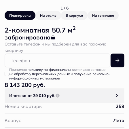
1 / 6
Планировка
На этаже
В корпусе
На генплане
2
2-комнатная 50.7 м
забронирована
Оставьте телефон и мы подберем для вас похожую
квартиру
Принимаю
политику конфиденциальности
и даю согласие
на
обработку персональных данных
и
получение рекламно-
информационных материалов
8 143 200 руб.
Ипотека
от 39 010 руб.
Номер квартиры
259
Корпус
Лето