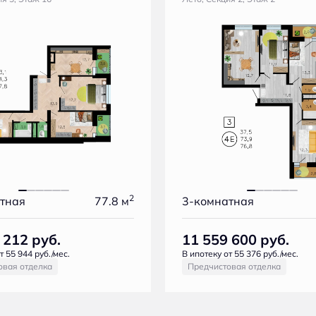
2
тная
77.8 м
3-комнатная
8 212
руб.
11 559 600
руб.
т 55 944 руб./мес.
В ипотеку от 55 376 руб./мес.
овая отделка
Предчистовая отделка