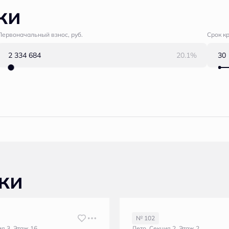
ки
Первоначальный взнос, руб.
Срок к
20.1%
ки
№ 102
ия 3, Этаж 16
Лето, Секция 2, Этаж 2