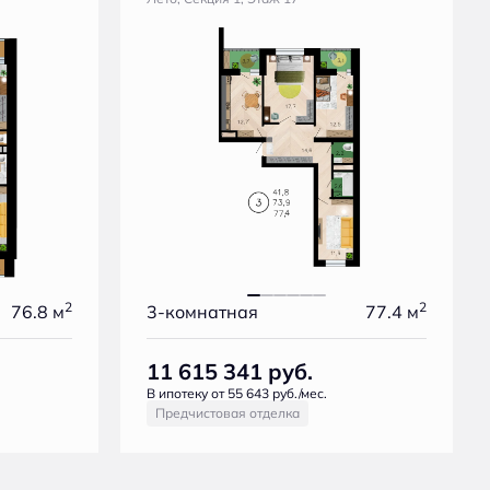
2
2
76.8 м
3-комнатная
77.4 м
11 615 341
руб.
В ипотеку от 55 643 руб./мес.
Предчистовая отделка