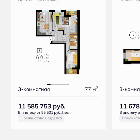
2
3-комнатная
77 м
3-комна
11 585 753
руб.
11 67
В ипотеку от 55 501 руб./мес.
В ипотеку о
Предчистовая отделка
Предчист