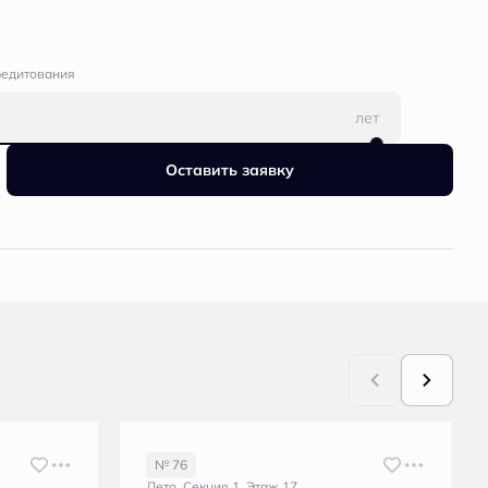
редитования
лет
Оставить заявку
№ 76
Лето, Секция 1, Этаж 17