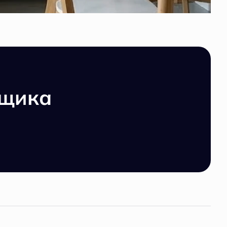
йщика