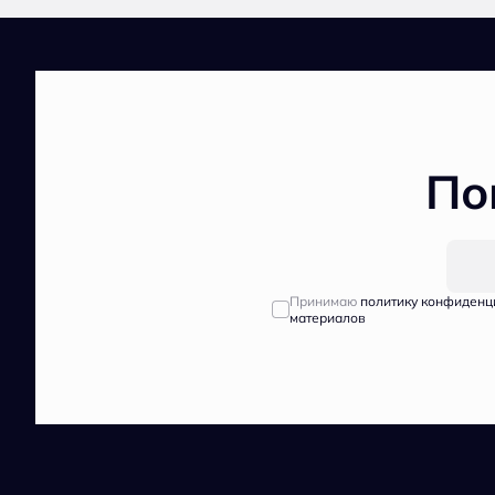
По
Принимаю
политику конфиденц
материалов