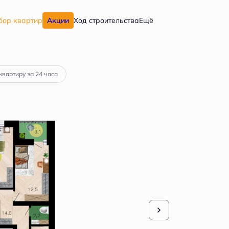
бор квартир
Акции
Ход строительства
Ещё
ка
от 55 643 руб.
квартиру за 24 часа