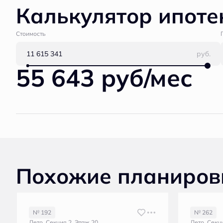
Калькулятор ипоте
Стоимость
руб.
55 643 руб/мес
Похожие планиров
№ 192
№ 262
Лето, Секция 2, Этаж 20
Лето, Секц