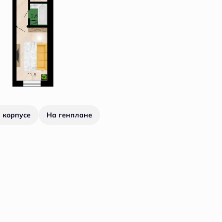
 корпусе
На генплане