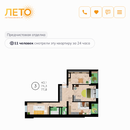
2
3-комнатная
77.8 м
11 678 212 руб.
Ипотека
от 55 944 руб.
Предчистовая отделка
11 человек
смотрели эту квартиру за 24 часа