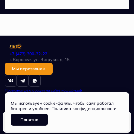
+7 (473) 300-32-22
г. Воронеж, ул. Витрука, д. 15
Мы перезвоним
Проектная декларация на сайте наш.дом.рф
Политика в отношении обработки персональных данных
Любая информация, представленная на данном сайте, носит
Мы используем cookie-файлы, чтобы сайт работал
исключительно информационный характер, не является публичной
офертой, определяемой положениями статьи 437 ГК РФ.
быстрее и удобнее.
Политика конфиденциальности
Общество с ограниченной ответственностью
СПЕЦИАЛИЗИРОВАННЫЙ ЗАСТРОЙЩИК «Партнер», ОГРН
Понятно
1163668073744, ИНН 3662228034
Забронировать
Разработано