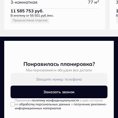
2
3-комнатная
77 м
11 585 753
руб.
В ипотеку от 55 501 руб./мес.
В
Предчистовая отделка
Понравилась планировка?
Мы перезвоним и обсудим все детали
Заказать звонок
Принимаю
политику конфиденциальности
и даю согласие
на
обработку персональных данных
и
получение рекламно-
информационных материалов