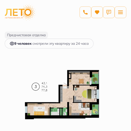
2
3-комнатная
77.8 м
11 678 212 руб.
Ипотека
от 55 944 руб.
Предчистовая отделка
9 человек
смотрели эту квартиру за 24 часа