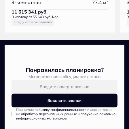
2
3-комнатная
77.4 м
11 615 341
руб.
В ипотеку от 55 643 руб./мес.
В
Предчистовая отделка
Понравилась планировка?
Мы перезвоним и обсудим все детали
Заказать звонок
Принимаю
политику конфиденциальности
и даю согласие
на
обработку персональных данных
и
получение рекламно-
информационных материалов