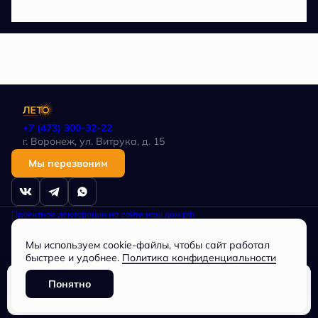
+7 (473) 300-32-22
г. Воронеж, ул. Витрука, д. 15
Мы перезвоним
Проектная декларация на сайте наш.дом.рф
Политика в отношении обработки персональных данных
Любая информация, представленная на данном сайте, носит
Мы используем cookie-файлы, чтобы сайт работал
исключительно информационный характер, не является публичной
офертой, определяемой положениями статьи 437 ГК РФ.
быстрее и удобнее.
Политика конфиденциальности
Общество с ограниченной ответственностью
СПЕЦИАЛИЗИРОВАННЫЙ ЗАСТРОЙЩИК «Партнер», ОГРН
Понятно
1163668073744, ИНН 3662228034
Забронировать
Разработано